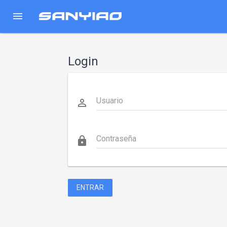
menu
Login
Usuario
perm_identity
Contraseña
https
ENTRAR